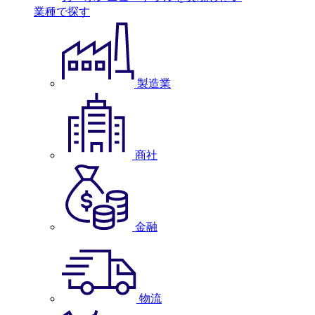
業種で探す
製造業
商社
金融
物流