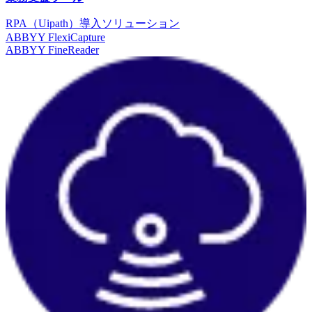
RPA（Uipath）導入ソリューション
ABBYY FlexiCapture
ABBYY FineReader