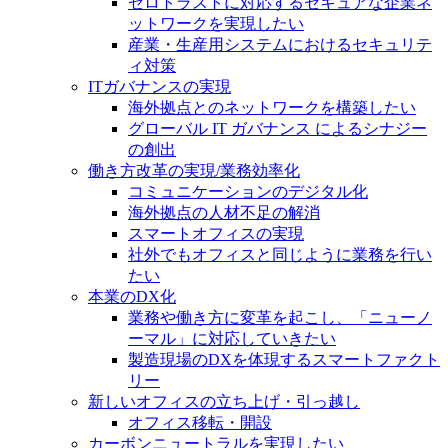
ゼロトラストに対応するセキュアな企業ネ
ットワークを実現したい
産業・生産用システムにおけるセキュリテ
ィ対策
ITガバナンスの実現
海外拠点とのネットワークを構築したい
グローバル IT ガバナンス によるシナジー
の創出
働き方改革の実現/業務効率化
コミュニケーションのデジタル化
海外拠点の人材不足の解消
スマートオフィスの実現
社外でもオフィスと同じように業務を行い
たい
本業のDX化
業務や働き方に変革を起こし、「ニューノ
ーマル」に対応していきたい
製造現場のDXを体現するスマートファクト
リー
新しいオフィスの立ち上げ・引っ越し
オフィス移転・開設
カーボンニュートラルを実現したい