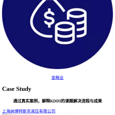
金融业
Case Study
通过真实案例，解释KDDI的课题解决流程与成果
上海纳博特斯克液压有限公司