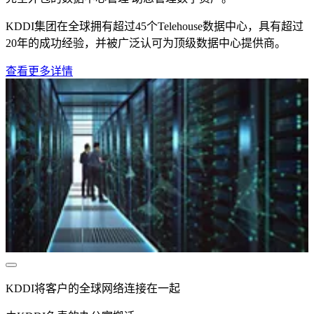
KDDI集团在全球拥有超过45个Telehouse数据中心，具有超过
20年的成功经验，并被广泛认可为顶级数据中心提供商。
查看更多详情
KDDI将客户的全球网络连接在一起