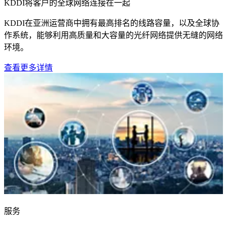
KDDI将客户的全球网络连接在一起
KDDI在亚洲运营商中拥有最高排名的线路容量，以及全球协
作系统，能够利用高质量和大容量的光纤网络提供无缝的网络
环境。
查看更多详情
服务