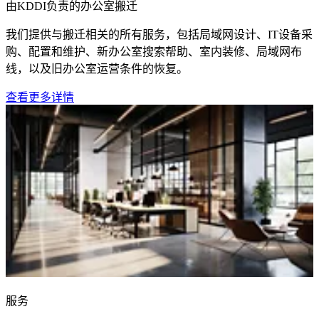
由KDDI负责的办公室搬迁
我们提供与搬迁相关的所有服务，包括局域网设计、IT设备采
购、配置和维护、新办公室搜索帮助、室内装修、局域网布
线，以及旧办公室运营条件的恢复。
查看更多详情
服务