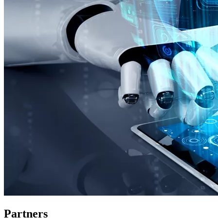
Partners