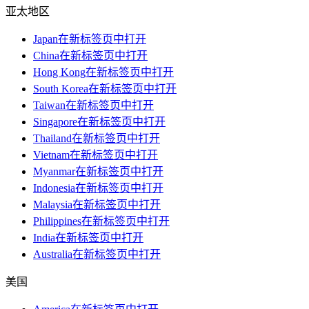
亚太地区
Japan
在新标签页中打开
China
在新标签页中打开
Hong Kong
在新标签页中打开
South Korea
在新标签页中打开
Taiwan
在新标签页中打开
Singapore
在新标签页中打开
Thailand
在新标签页中打开
Vietnam
在新标签页中打开
Myanmar
在新标签页中打开
Indonesia
在新标签页中打开
Malaysia
在新标签页中打开
Philippines
在新标签页中打开
India
在新标签页中打开
Australia
在新标签页中打开
美国