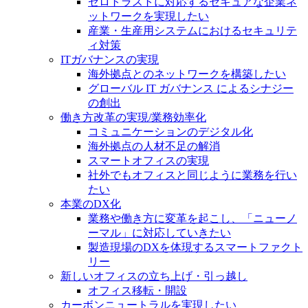
ゼロトラストに対応するセキュアな企業ネ
ットワークを実現したい
産業・生産用システムにおけるセキュリテ
ィ対策
ITガバナンスの実現
海外拠点とのネットワークを構築したい
グローバル IT ガバナンス によるシナジー
の創出
働き方改革の実現/業務効率化
コミュニケーションのデジタル化
海外拠点の人材不足の解消
スマートオフィスの実現
社外でもオフィスと同じように業務を行い
たい
本業のDX化
業務や働き方に変革を起こし、「ニューノ
ーマル」に対応していきたい
製造現場のDXを体現するスマートファクト
リー
新しいオフィスの立ち上げ・引っ越し
オフィス移転・開設
カーボンニュートラルを実現したい