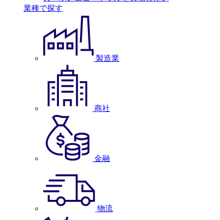
業種で探す
製造業
商社
金融
物流