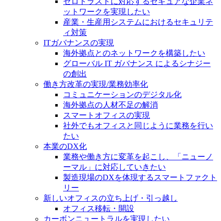
ゼロトラストに対応するセキュアな企業ネ
ットワークを実現したい
産業・生産用システムにおけるセキュリテ
ィ対策
ITガバナンスの実現
海外拠点とのネットワークを構築したい
グローバル IT ガバナンス によるシナジー
の創出
働き方改革の実現/業務効率化
コミュニケーションのデジタル化
海外拠点の人材不足の解消
スマートオフィスの実現
社外でもオフィスと同じように業務を行い
たい
本業のDX化
業務や働き方に変革を起こし、「ニューノ
ーマル」に対応していきたい
製造現場のDXを体現するスマートファクト
リー
新しいオフィスの立ち上げ・引っ越し
オフィス移転・開設
カーボンニュートラルを実現したい