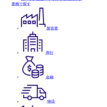
業種で探す
製造業
商社
金融
物流