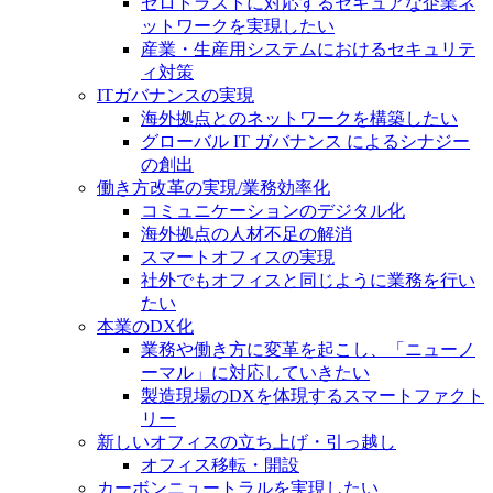
ゼロトラストに対応するセキュアな企業ネ
ットワークを実現したい
産業・生産用システムにおけるセキュリテ
ィ対策
ITガバナンスの実現
海外拠点とのネットワークを構築したい
グローバル IT ガバナンス によるシナジー
の創出
働き方改革の実現/業務効率化
コミュニケーションのデジタル化
海外拠点の人材不足の解消
スマートオフィスの実現
社外でもオフィスと同じように業務を行い
たい
本業のDX化
業務や働き方に変革を起こし、「ニューノ
ーマル」に対応していきたい
製造現場のDXを体現するスマートファクト
リー
新しいオフィスの立ち上げ・引っ越し
オフィス移転・開設
カーボンニュートラルを実現したい