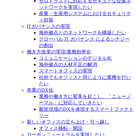
ゼロトラストに対応するセキュアな企業ネ
ットワークを実現したい
産業・生産用システムにおけるセキュリテ
ィ対策
ITガバナンスの実現
海外拠点とのネットワークを構築したい
グローバル IT ガバナンス によるシナジー
の創出
働き方改革の実現/業務効率化
コミュニケーションのデジタル化
海外拠点の人材不足の解消
スマートオフィスの実現
社外でもオフィスと同じように業務を行い
たい
本業のDX化
業務や働き方に変革を起こし、「ニューノ
ーマル」に対応していきたい
製造現場のDXを体現するスマートファクト
リー
新しいオフィスの立ち上げ・引っ越し
オフィス移転・開設
カーボンニュートラルを実現したい