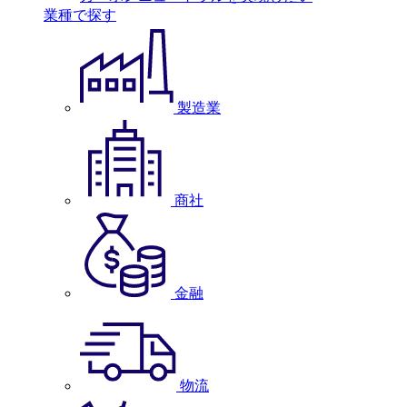
業種で探す
製造業
商社
金融
物流