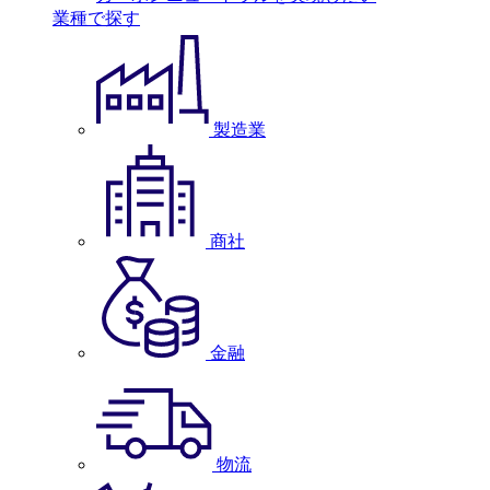
業種で探す
製造業
商社
金融
物流