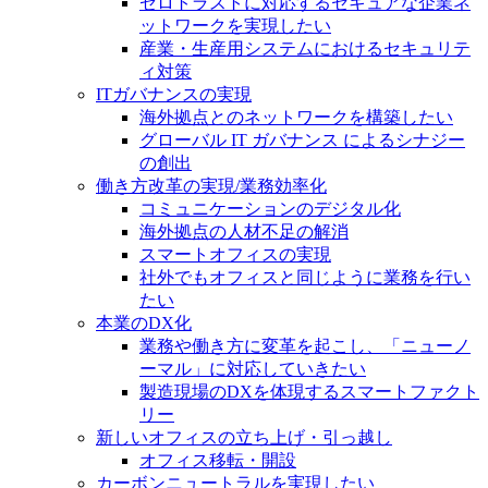
ゼロトラストに対応するセキュアな企業ネ
ットワークを実現したい
産業・生産用システムにおけるセキュリテ
ィ対策
ITガバナンスの実現
海外拠点とのネットワークを構築したい
グローバル IT ガバナンス によるシナジー
の創出
働き方改革の実現/業務効率化
コミュニケーションのデジタル化
海外拠点の人材不足の解消
スマートオフィスの実現
社外でもオフィスと同じように業務を行い
たい
本業のDX化
業務や働き方に変革を起こし、「ニューノ
ーマル」に対応していきたい
製造現場のDXを体現するスマートファクト
リー
新しいオフィスの立ち上げ・引っ越し
オフィス移転・開設
カーボンニュートラルを実現したい