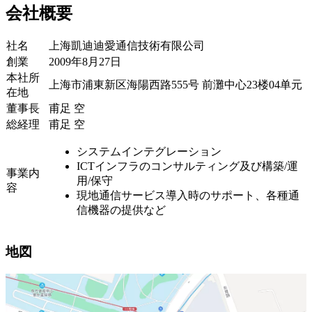
会社概要
社名
上海凱迪迪愛通信技術有限公司
創業
2009年8月27日
本社所
上海市浦東新区海陽西路555号 前灘中心23楼04单元
在地
董事長
甫足 空
総経理
甫足 空
システムインテグレーション
ICTインフラのコンサルティング及び構築/運
事業内
用/保守
容
現地通信サービス導入時のサポート、各種通
信機器の提供など
地図