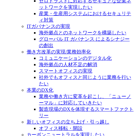
ゼロトラストに対応するセキュアな企業ネ
ットワークを実現したい
産業・生産用システムにおけるセキュリテ
ィ対策
ITガバナンスの実現
海外拠点とのネットワークを構築したい
グローバル IT ガバナンス によるシナジー
の創出
働き方改革の実現/業務効率化
コミュニケーションのデジタル化
海外拠点の人材不足の解消
スマートオフィスの実現
社外でもオフィスと同じように業務を行い
たい
本業のDX化
業務や働き方に変革を起こし、「ニューノ
ーマル」に対応していきたい
製造現場のDXを体現するスマートファクト
リー
新しいオフィスの立ち上げ・引っ越し
オフィス移転・開設
カーボンニュートラルを実現したい