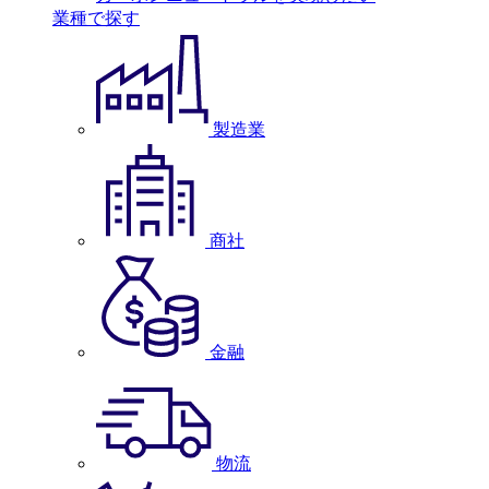
業種で探す
製造業
商社
金融
物流