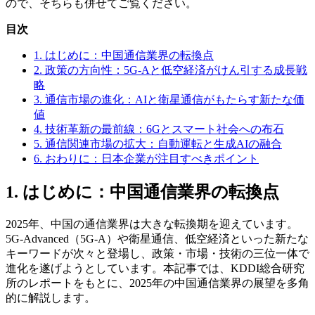
ので、そちらも併せてご覧ください。
目次
1. はじめに：中国通信業界の転換点
2. 政策の方向性：5G-Aと低空経済がけん引する成長戦
略
3. 通信市場の進化：AIと衛星通信がもたらす新たな価
値
4. 技術革新の最前線：6Gとスマート社会への布石
5. 通信関連市場の拡大：自動運転と生成AIの融合
6. おわりに：日本企業が注目すべきポイント
1. はじめに：中国通信業界の転換点
2025年、中国の通信業界は大きな転換期を迎えています。
5G-Advanced（5G-A）や衛星通信、低空経済といった新たな
キーワードが次々と登場し、政策・市場・技術の三位一体で
進化を遂げようとしています。本記事では、KDDI総合研究
所のレポートをもとに、2025年の中国通信業界の展望を多角
的に解説します。