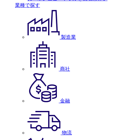
業種で探す
製造業
商社
金融
物流