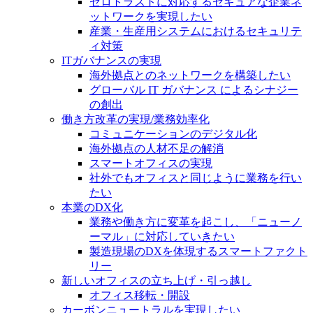
ゼロトラストに対応するセキュアな企業ネ
ットワークを実現したい
産業・生産用システムにおけるセキュリテ
ィ対策
ITガバナンスの実現
海外拠点とのネットワークを構築したい
グローバル IT ガバナンス によるシナジー
の創出
働き方改革の実現/業務効率化
コミュニケーションのデジタル化
海外拠点の人材不足の解消
スマートオフィスの実現
社外でもオフィスと同じように業務を行い
たい
本業のDX化
業務や働き方に変革を起こし、「ニューノ
ーマル」に対応していきたい
製造現場のDXを体現するスマートファクト
リー
新しいオフィスの立ち上げ・引っ越し
オフィス移転・開設
カーボンニュートラルを実現したい