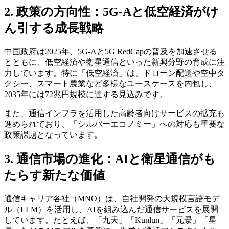
2. 政策の方向性：5G-Aと低空経済がけ
ん引する成長戦略
中国政府は2025年、5G-Aと5G RedCapの普及を加速させる
とともに、低空経済や衛星通信といった新興分野の育成に注
力しています。特に「低空経済」は、ドローン配送や空中タ
クシー、スマート農業など多様なユースケースを内包し、
2035年には72兆円規模に達する見込みです。
また、通信インフラを活用した高齢者向けサービスの拡充も
進められており、「シルバーエコノミー」への対応も重要な
政策課題となっています。
3. 通信市場の進化：AIと衛星通信がも
たらす新たな価値
通信キャリア各社（MNO）は、自社開発の大規模言語モデ
ル（LLM）を活用し、AIを組み込んだ通信サービスを展開
しています。たとえば、「九天」「Kunlun」「元景」「星