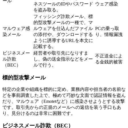
ール
ネスツールのIDやパスワード
ウェア感染
を盗み取る。
フィッシング詐欺メール、標
的型攻撃メールの一種で、マ
マルウェア感
ルウェアを仕込んだファイル
PCの乗っ取
染メール
の添付や、ダウンロードする
り、情報漏洩
ように誘導するURLを本文に
記載する。
ビジネスメー
経営者や取引先になりすま
不正送金によ
ル詐欺
し、偽の送金指示などをメー
る金銭的被害
（BEC）
ルで行う。
標的型攻撃メール
特定の企業や組織を標的に定め、業務内容や担当者の名前な
どを事前調査した上で、極めて巧妙な文面で認証情報を盗ん
だり、マルウェア（Emotetなど）に感染させようとする攻撃
です。取引先からの正規のメールへの返信を装う手口もあ
り、見分けるのは非常に困難です。
ビジネスメール詐欺（BEC）