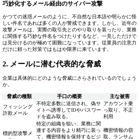
巧妙化するメール経由のサイバー攻撃
かつての迷惑メールのように、不自然な日本語や明らかに怪
しい件名であれば多くの人が警戒できます。しかし、近年の
攻撃メールは、実際の取引先とのやり取りを装ったり、業務
に関係する巧妙な件名をつけたりするなど、一見しただけで
は見分けるのが極めて困難になっています。従業員の注意力
だけに頼った対策ではもはや限界に来ています。
2. メールに潜む代表的な脅威
企業は具体的にどのような脅威にさらされているのでしょう
か。
脅威の種類
手口の概要
主な被害
不特定多数に送信され、偽サ
アカウント乗
フィッシング
イトへ誘導してIDやパスワー
っ取り、不正
詐欺メール
ドを盗み取る。
利用
特定の組織を狙い、業務に関
連する内容をより精巧に装っ
機密情報の窃
標的型攻撃メ
て、機密情報を保持するビジ
取、ランサム