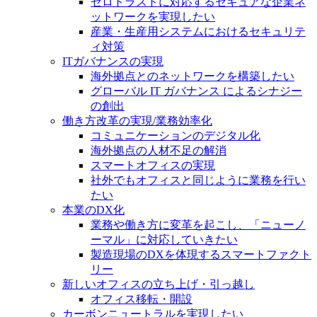
ゼロトラストに対応するセキュアな企業ネ
ットワークを実現したい
産業・生産用システムにおけるセキュリテ
ィ対策
ITガバナンスの実現
海外拠点とのネットワークを構築したい
グローバル IT ガバナンス によるシナジー
の創出
働き方改革の実現/業務効率化
コミュニケーションのデジタル化
海外拠点の人材不足の解消
スマートオフィスの実現
社外でもオフィスと同じように業務を行い
たい
本業のDX化
業務や働き方に変革を起こし、「ニューノ
ーマル」に対応していきたい
製造現場のDXを体現するスマートファクト
リー
新しいオフィスの立ち上げ・引っ越し
オフィス移転・開設
カーボンニュートラルを実現したい