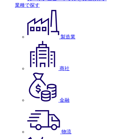
業種で探す
製造業
商社
金融
物流