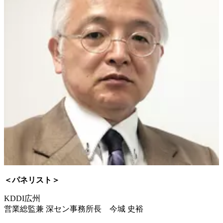
＜パネリスト＞
KDDI広州
営業総監兼 深セン事務所長 今城 史裕