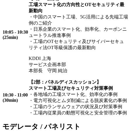
工場スマート化の方向性とOTセキュリティ最
新動向
・中国のスマート工場、5G活用による先端工場
例のご紹介
・日系企業のスマート化、効率化、カーボンニ
10:05 - 10:30
ュートラル推進事例
(25min)
・工場のOTセキュリティ及びサイバーセキュ
リティ法OT等級保護の最新動向
KDDI 上海
サービス企画本部
本部長 守岡 純治
【2部：パネルディスカッション】
スマート工場及びセキュリティ対策事例
・各地域の工場スマート化、効率化の事例
10:30 - 11:00
(30min)
・電力可視化とムダ削減による脱炭素化の事例
・工場のランサムウェアの状況及び対策事例
・工場内従業員の動態可視化と安全管理の事例
モデレータ / パネリスト