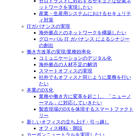
ゼロトラストに対応するセキュアな企業ネ
ットワークを実現したい
産業・生産用システムにおけるセキュリテ
ィ対策
ITガバナンスの実現
海外拠点とのネットワークを構築したい
グローバル IT ガバナンス によるシナジー
の創出
働き方改革の実現/業務効率化
コミュニケーションのデジタル化
海外拠点の人材不足の解消
スマートオフィスの実現
社外でもオフィスと同じように業務を行い
たい
本業のDX化
業務や働き方に変革を起こし、「ニューノ
ーマル」に対応していきたい
製造現場のDXを体現するスマートファクト
リー
新しいオフィスの立ち上げ・引っ越し
オフィス移転・開設
カーボンニュートラルを実現したい