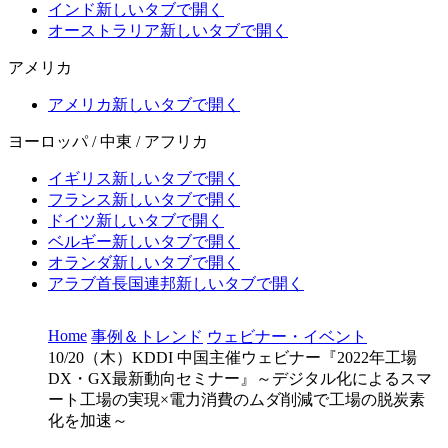
インド
新しいタブで開く
オーストラリア
新しいタブで開く
アメリカ
アメリカ
新しいタブで開く
ヨーロッパ / 中東 / アフリカ
イギリス
新しいタブで開く
フランス
新しいタブで開く
ドイツ
新しいタブで開く
ベルギー
新しいタブで開く
オランダ
新しいタブで開く
アラブ首長国連邦
新しいタブで開く
Home
事例＆トレンド
ウェビナー・イベント
10/20（木）KDDI 中国主催ウェビナー『2022年工場
DX・GX最新動向セミナー』～デジタル化によるスマ
ート工場の実現×電力消費のムダ削減で工場の脱炭素
化を加速～