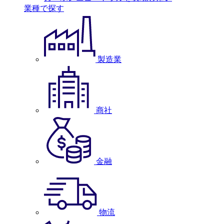
業種で探す
製造業
商社
金融
物流