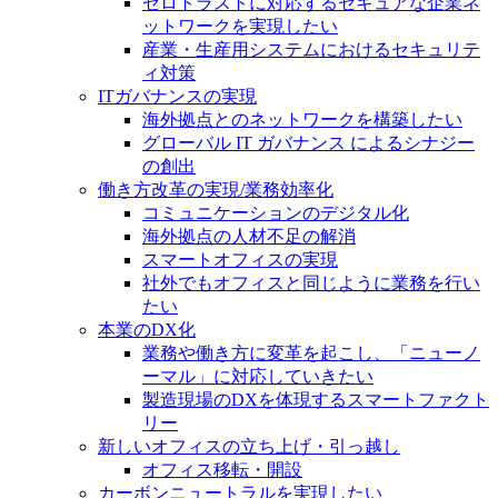
ゼロトラストに対応するセキュアな企業ネ
ットワークを実現したい
産業・生産用システムにおけるセキュリテ
ィ対策
ITガバナンスの実現
海外拠点とのネットワークを構築したい
グローバル IT ガバナンス によるシナジー
の創出
働き方改革の実現/業務効率化
コミュニケーションのデジタル化
海外拠点の人材不足の解消
スマートオフィスの実現
社外でもオフィスと同じように業務を行い
たい
本業のDX化
業務や働き方に変革を起こし、「ニューノ
ーマル」に対応していきたい
製造現場のDXを体現するスマートファクト
リー
新しいオフィスの立ち上げ・引っ越し
オフィス移転・開設
カーボンニュートラルを実現したい