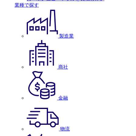
業種で探す
製造業
商社
金融
物流