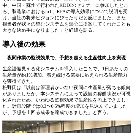
中、中国・蘇州で行われたKDDIのセミナーに参加したとこ
ろ、製造業におけるIoT、RPAの導入効果について説明を受
け、当社の将来ビジョンにぴったりだと感じました。また、
担当者が我々の望むシステムを熱心に提案してくれたことも
大きな決め手になりました」と経緯を語る。
導入後の効果
夜間作業の監視効果で、予想を超える生産性向上を実現
生産設備見える化システムを導入したことで、1日あたりの
生産量が約1%増加。増え続ける需要に応えられる生産能力
を獲得できた。
松野氏は「以前は管理者がいない夜間に生産量が落ちる傾向
がありましたが、本システムによって設備の稼働状況が可視
化されたため、いわゆる監視効果で生産性を向上できまし
た。計画段階では0.3〜0.5%程度の増加を見込んでいました
が、予想を上回る成果を達成できました」と言う。