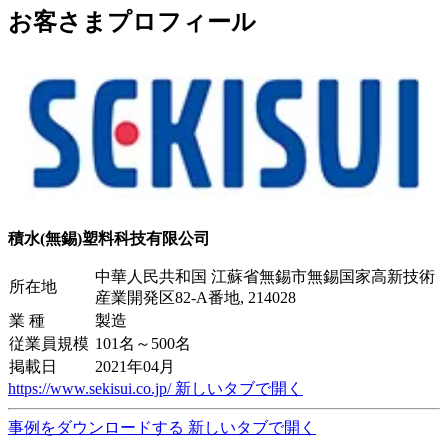
お客さまプロフィール
積水(無錫)塑料科技有限公司
中華人民共和国 江蘇省無錫市無錫国家高新技術
所在地
産業開発区82-A番地, 214028
業 種
製造
従業員規模
101名～500名
掲載日
2021年04月
https://www.sekisui.co.jp/
新しいタブで開く
事例をダウンロードする
新しいタブで開く