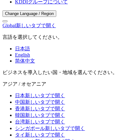
KDDIグループについて
Change Language / Region
Global
新しいタブで開く
言語を選択してください。
日本語
English
简体中文
ビジネスを導入したい国・地域を選んでください。
アジア / オセアニア
日本
新しいタブで開く
中国
新しいタブで開く
香港
新しいタブで開く
韓国
新しいタブで開く
台湾
新しいタブで開く
シンガポール
新しいタブで開く
タイ
新しいタブで開く