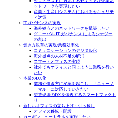
ゼロトラストに対応するセキュアな企業ネ
ットワークを実現したい
産業・生産用システムにおけるセキュリテ
ィ対策
ITガバナンスの実現
海外拠点とのネットワークを構築したい
グローバル IT ガバナンス によるシナジー
の創出
働き方改革の実現/業務効率化
コミュニケーションのデジタル化
海外拠点の人材不足の解消
スマートオフィスの実現
社外でもオフィスと同じように業務を行い
たい
本業のDX化
業務や働き方に変革を起こし、「ニューノ
ーマル」に対応していきたい
製造現場のDXを体現するスマートファクト
リー
新しいオフィスの立ち上げ・引っ越し
オフィス移転・開設
カーボンニュートラルを実現したい