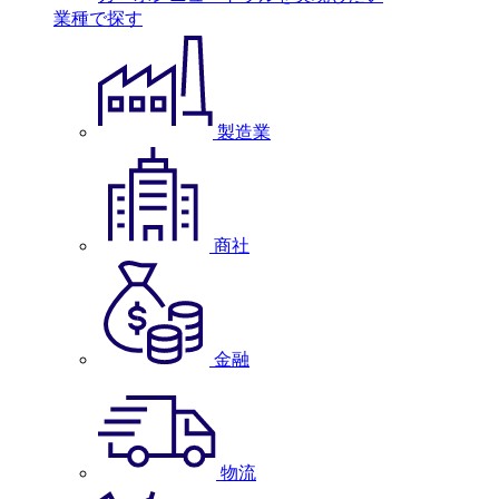
業種で探す
製造業
商社
金融
物流