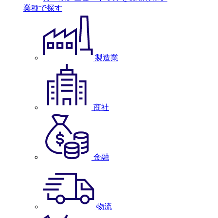
業種で探す
製造業
商社
金融
物流