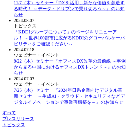
11/7（木）セミナー『DXを活用し新たな価値を創造す
る時代！ ～データ・ドリブンで乗り切ろう～』のお知
らせ
2024.08.07
トピックス
「KDDIグループについて」のページをリニューア
ル！ ～世界100都市に広がるKDDIのグローバルケーパ
ビリティをご確認ください～
2024.07.18
ウェビナー・イベント
8/22（木）セミナー『オフィスDX改革の最前線 ～事例
から見る中国におけるオフィスDXトレンド～』のお知
らせ
2024.07.03
ウェビナー・イベント
7/25（木）セミナー『2024年日系企業向けデジタル革
新セミナー ～生成AI・クラウド・セキュリティなどデ
ジタルイノベーションで事業再構築を～』のお知らせ
すべて
プレスリリース
トピックス