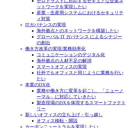
ゼロトラストに対応するセキュアな企業ネ
ットワークを実現したい
産業・生産用システムにおけるセキュリテ
ィ対策
ITガバナンスの実現
海外拠点とのネットワークを構築したい
グローバル IT ガバナンス によるシナジー
の創出
働き方改革の実現/業務効率化
コミュニケーションのデジタル化
海外拠点の人材不足の解消
スマートオフィスの実現
社外でもオフィスと同じように業務を行い
たい
本業のDX化
業務や働き方に変革を起こし、「ニューノ
ーマル」に対応していきたい
製造現場のDXを体現するスマートファクト
リー
新しいオフィスの立ち上げ・引っ越し
オフィス移転・開設
カーボンニュートラルを実現したい