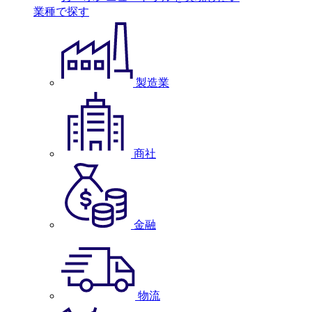
業種で探す
製造業
商社
金融
物流