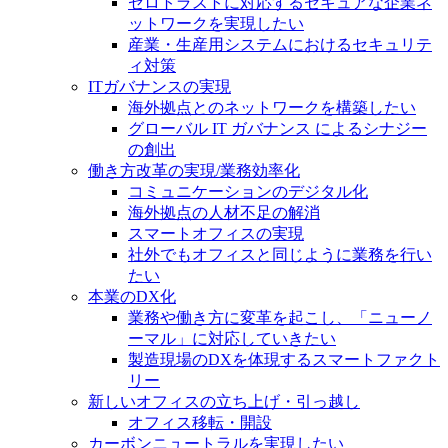
ゼロトラストに対応するセキュアな企業ネ
ットワークを実現したい
産業・生産用システムにおけるセキュリテ
ィ対策
ITガバナンスの実現
海外拠点とのネットワークを構築したい
グローバル IT ガバナンス によるシナジー
の創出
働き方改革の実現/業務効率化
コミュニケーションのデジタル化
海外拠点の人材不足の解消
スマートオフィスの実現
社外でもオフィスと同じように業務を行い
たい
本業のDX化
業務や働き方に変革を起こし、「ニューノ
ーマル」に対応していきたい
製造現場のDXを体現するスマートファクト
リー
新しいオフィスの立ち上げ・引っ越し
オフィス移転・開設
カーボンニュートラルを実現したい