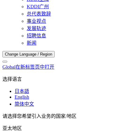
KDDI广州
总代表致辞
事业视点
发展轨迹
招聘信息
新闻
Change Language / Region
Global
在新标签页中打开
选择语言
日本語
English
简体中文
请选择您希望引入业务的国家/地区
亚太地区