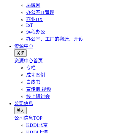
局域网
办公室IT管理
商业DX
IoT
远程办公
办公室、工厂的搬迁、开设
资源中心
关闭
资源中心首页
专栏
成功案例
白皮书
宣传册 视频
线上研讨会
公司信息
关闭
公司信息TOP
KDDI北京
KDDI上海