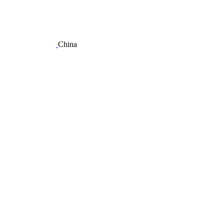
China