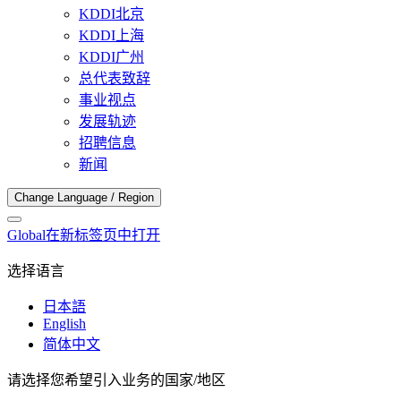
KDDI北京
KDDI上海
KDDI广州
总代表致辞
事业视点
发展轨迹
招聘信息
新闻
Change Language / Region
Global
在新标签页中打开
选择语言
日本語
English
简体中文
请选择您希望引入业务的国家/地区