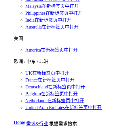
Malaysia
在新标签页中打开
Philippines
在新标签页中打开
India
在新标签页中打开
Australia
在新标签页中打开
美国
America
在新标签页中打开
欧洲 / 中东 / 非洲
UK
在新标签页中打开
France
在新标签页中打开
Deutschland
在新标签页中打开
Belgium
在新标签页中打开
Netherlands
在新标签页中打开
United Arab Emirates
在新标签页中打开
Home
需求&行业
根据需求搜索