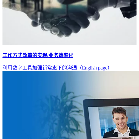
工作方式改革的实现/业务效率化
利用数字工具加强新常态下的沟通（English page）