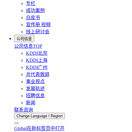
专栏
成功案例
白皮书
宣传册 视频
线上研讨会
公司信息
公司信息TOP
KDDI北京
KDDI上海
KDDI广州
总代表致辞
事业视点
发展轨迹
招聘信息
新闻
联系咨询
Change Language / Region
Global
在新标签页中打开