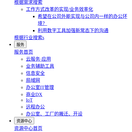
根据需求搜索
工作方式改革的实现/业务效率化
希望在公司外能实现与公司内一样的办公环
境？
利用数字工具加强新常态下的沟通
根据行业搜索s
服务
服务首页
云服务·应用
业务辅助工具
信息安全
局域网
办公室IT管理
商业DX
IoT
远程办公
办公室、工厂的搬迁、开设
资源中心
资源中心首页