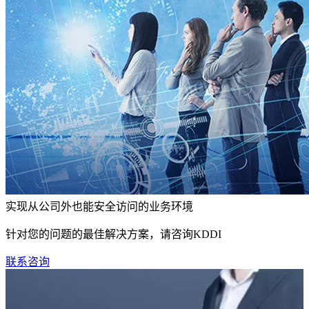
实现从公司外也能安全访问的业务环境
针对您的问题的最佳解决方案，请咨询KDDI
联系咨询