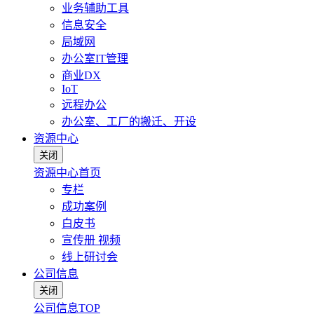
业务辅助工具
信息安全
局域网
办公室IT管理
商业DX
IoT
远程办公
办公室、工厂的搬迁、开设
资源中心
关闭
资源中心首页
专栏
成功案例
白皮书
宣传册 视频
线上研讨会
公司信息
关闭
公司信息TOP