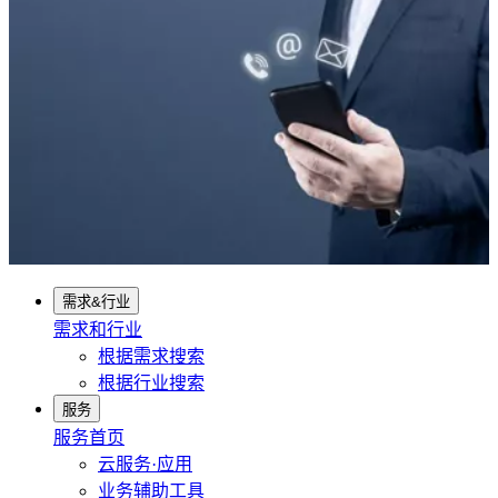
需求&行业
需求和行业
根据需求搜索
根据行业搜索
服务
服务首页
云服务·应用
业务辅助工具