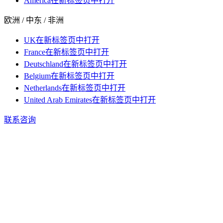
America
在新标签页中打开
欧洲 / 中东 / 非洲
UK
在新标签页中打开
France
在新标签页中打开
Deutschland
在新标签页中打开
Belgium
在新标签页中打开
Netherlands
在新标签页中打开
United Arab Emirates
在新标签页中打开
联系咨询