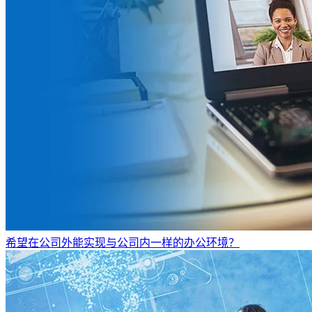
希望在公司外能实现与公司内一样的办公环境？