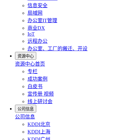
信息安全
局域网
办公室IT管理
商业DX
IoT
远程办公
办公室、工厂的搬迁、开设
资源中心
资源中心首页
专栏
成功案例
白皮书
宣传册 视频
线上研讨会
公司信息
公司信息
KDDI北京
KDDI上海
KDDI广州