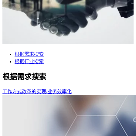
根据需求搜索
根据行业搜索
根据需求搜索
工作方式改革的实现/业务效率化