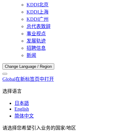
KDDI北京
KDDI上海
KDDI广州
总代表致辞
事业视点
发展轨迹
招聘信息
新闻
Change Language / Region
Global
在新标签页中打开
选择语言
日本語
English
简体中文
请选择您希望引入业务的国家/地区