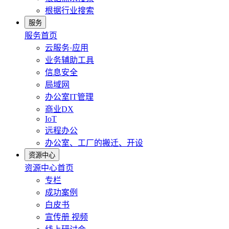
根据行业搜索
服务
服务首页
云服务·应用
业务辅助工具
信息安全
局域网
办公室IT管理
商业DX
IoT
远程办公
办公室、工厂的搬迁、开设
资源中心
资源中心首页
专栏
成功案例
白皮书
宣传册 视频