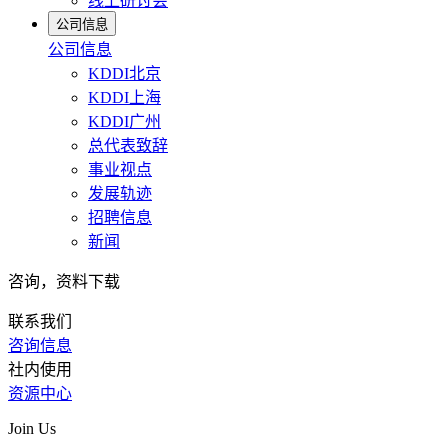
线上研讨会
公司信息
公司信息
KDDI北京
KDDI上海
KDDI广州
总代表致辞
事业视点
发展轨迹
招聘信息
新闻
咨询，资料下载
联系我们
咨询信息
社内使用
资源中心
Join Us