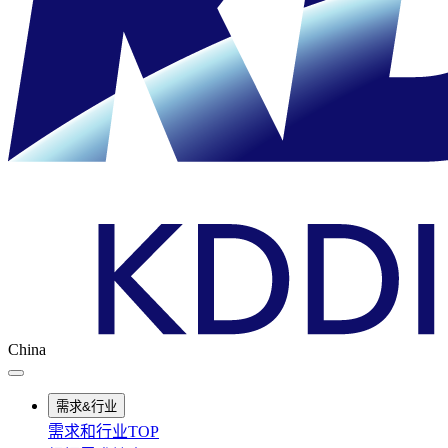
China
需求&行业
需求和行业TOP