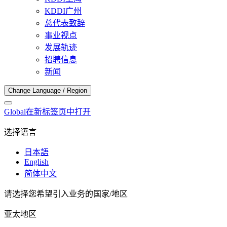
KDDI广州
总代表致辞
事业视点
发展轨迹
招聘信息
新闻
Change Language / Region
Global
在新标签页中打开
选择语言
日本語
English
简体中文
请选择您希望引入业务的国家/地区
亚太地区