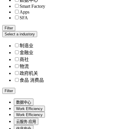
数据中心
Smart Factory
Apps
SFA
Filter
Select a industory
制造业
金融业
商社
物流
政府机关
食品 消费品
Filter
数据中心
Work Efficiency
Work Efficiency
云服务·应用
信息安全