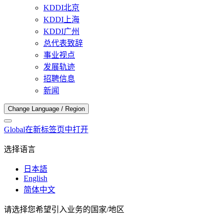
KDDI北京
KDDI上海
KDDI广州
总代表致辞
事业视点
发展轨迹
招聘信息
新闻
Change Language / Region
Global
在新标签页中打开
选择语言
日本語
English
简体中文
请选择您希望引入业务的国家/地区