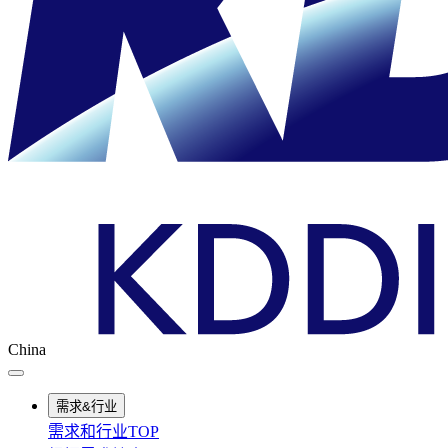
China
需求&行业
需求和行业TOP