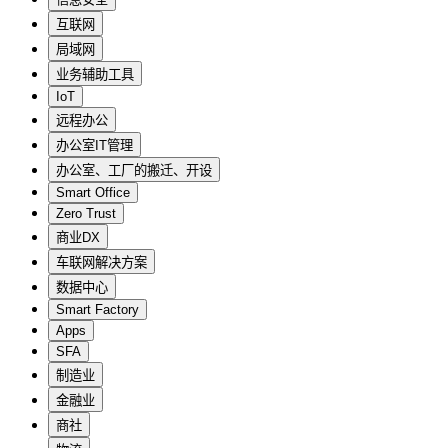
互联网
局域网
业务辅助工具
IoT
远程办公
办公室IT管理
办公室、工厂的搬迁、开设
Smart Office
Zero Trust
商业DX
车联网解决方案
数据中心
Smart Factory
Apps
SFA
制造业
金融业
商社