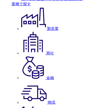
業種で探す
製造業
商社
金融
物流