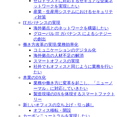
ゼロトラストに対応するセキュアな企業ネ
ットワークを実現したい
産業・生産用システムにおけるセキュリテ
ィ対策
ITガバナンスの実現
海外拠点とのネットワークを構築したい
グローバル IT ガバナンス によるシナジー
の創出
働き方改革の実現/業務効率化
コミュニケーションのデジタル化
海外拠点の人材不足の解消
スマートオフィスの実現
社外でもオフィスと同じように業務を行い
たい
本業のDX化
業務や働き方に変革を起こし、「ニューノ
ーマル」に対応していきたい
製造現場のDXを体現するスマートファクト
リー
新しいオフィスの立ち上げ・引っ越し
オフィス移転・開設
カーボンニュートラルを実現したい